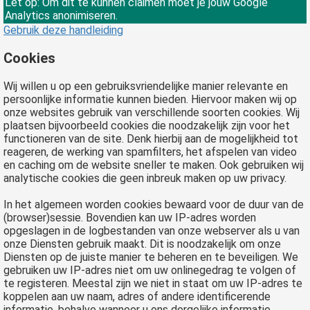
Let op: Om dit te kunnen claimen moet je jouw Google
Analytics anonimiseren.
Gebruik deze handleiding
Cookies
Wij willen u op een gebruiksvriendelijke manier relevante en
persoonlijke informatie kunnen bieden. Hiervoor maken wij op
onze websites gebruik van verschillende soorten cookies. Wij
plaatsen bijvoorbeeld cookies die noodzakelijk zijn voor het
functioneren van de site. Denk hierbij aan de mogelijkheid tot
reageren, de werking van spamfilters, het afspelen van video
en caching om de website sneller te maken. Ook gebruiken wij
analytische cookies die geen inbreuk maken op uw privacy.
In het algemeen worden cookies bewaard voor de duur van de
(browser)sessie. Bovendien kan uw IP-adres worden
opgeslagen in de logbestanden van onze webserver als u van
onze Diensten gebruik maakt. Dit is noodzakelijk om onze
Diensten op de juiste manier te beheren en te beveiligen. We
gebruiken uw IP-adres niet om uw onlinegedrag te volgen of
te registeren. Meestal zijn we niet in staat om uw IP-adres te
koppelen aan uw naam, adres of andere identificerende
informatie, behalve wanneer u ons dergelijke informatie